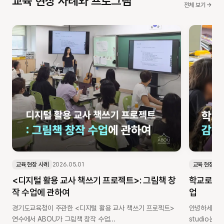
교육 현장 사례와 프로그램
전체 보기 →
교육 현장 사례
2026.05.01
교육 현장 사
<디지털 활용 교사 책쓰기 프로젝트>: 그림책 창
학교로 찾
작 수업에 관하여
업
경기도교육청이 주관한 <디지털 활용 교사 책쓰기 프로젝트>
안녕하세요, 
연수에서 ABOU가 그림책 창작 수업...
studio는 