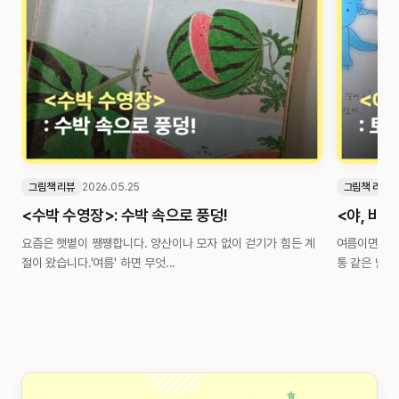
그림책 리뷰
2026.05.25
그림책 리뷰
<수박 수영장>: 수박 속으로 풍덩!
<야, 비 
요즘은 햇볕이 쨍쨍합니다. 양산이나 모자 없이 걷기가 힘든 계
여름이면 늘 
절이 왔습니다.'여름' 하면 무엇...
통 같은 날씨