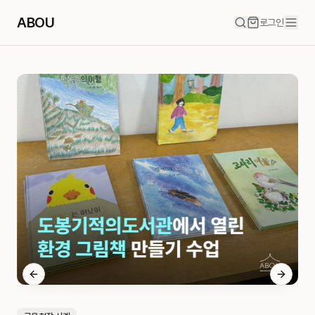
ABOU
로그인
Previous slide
Next sli