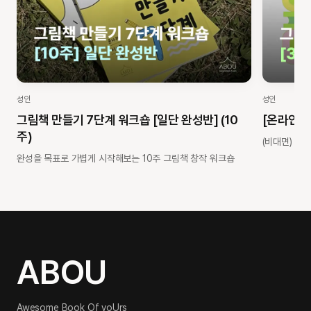
성인
성인
그림책 만들기 7단계 워크숍 [일단 완성반] (10
[온라인_
주)
(비대면) 그
완성을 목표로 가볍게 시작해보는 10주 그림책 창작 워크숍
ABOU
Awesome Book Of yoUrs