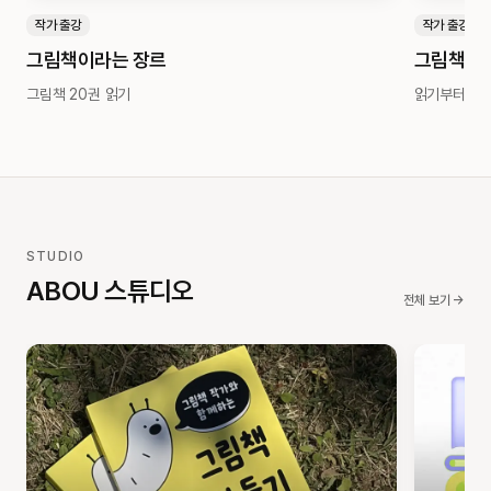
작가 출강
작가 출강
그림책이라는 장르
그림책 만
그림책 20권 읽기
읽기부터 창
STUDIO
ABOU 스튜디오
전체 보기 →